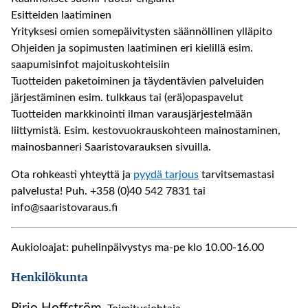
Esitteiden laatiminen
Yrityksesi omien somepäivitysten säännöllinen ylläpito
Ohjeiden ja sopimusten laatiminen eri kielillä esim.
saapumisinfot majoituskohteisiin
Tuotteiden paketoiminen ja täydentävien palveluiden
järjestäminen esim. tulkkaus tai (erä)opaspavelut
Tuotteiden markkinointi ilman varausjärjestelmään
liittymistä. Esim. kestovuokrauskohteen mainostaminen,
mainosbanneri Saaristovarauksen sivuilla.
Ota rohkeasti yhteyttä ja
pyydä tarjous
tarvitsemastasi
palvelusta! Puh. +358 (0)40 542 7831 tai
info@saaristovaraus.fi
Aukioloajat: puhelinpäivystys ma-pe klo 10
.00-16.00
Henkilökunta