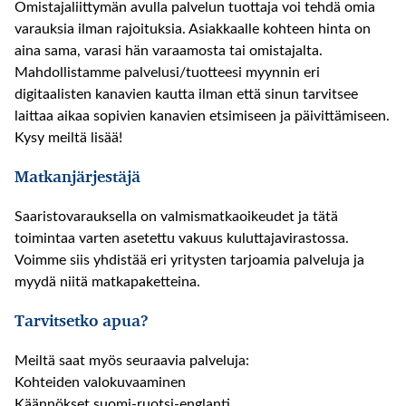
Omistajaliittymän avulla palvelun tuottaja voi tehdä omia
varauksia ilman rajoituksia. Asiakkaalle kohteen hinta on
aina sama, varasi hän varaamosta tai omistajalta.
Mahdollistamme palvelusi/tuotteesi myynnin eri
digitaalisten kanavien kautta ilman että sinun tarvitsee
laittaa aikaa sopivien kanavien etsimiseen ja päivittämiseen.
Kysy meiltä lisää!
Matkanjärjestäjä
Saaristovarauksella on valmismatkaoikeudet ja tätä
toimintaa varten asetettu vakuus kuluttajavirastossa.
Voimme siis yhdistää eri yritysten tarjoamia palveluja ja
myydä niitä matkapaketteina.
Tarvitsetko apua?
Meiltä saat myös seuraavia palveluja:
Kohteiden valokuvaaminen
Käännökset suomi-ruotsi-englanti