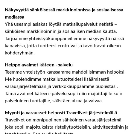
Näkyvyyttä sähköisessä markkinoinnissa ja sosiaalisessa
mediassa
Yhä useampi asiakas löytää matkailupalvelut netistä –
sähköisen markkinoinnin ja sosiaalisen median kautta.
Tarjoamme yhteistyökumppaneillemme näkyvyyttä näissä
kanavissa, jotta tuotteesi erottuvat ja tavoittavat oikean
kohderyhmän.
Helppo avaimet käteen -palvelu
Teemme yhteistyön kanssamme mahdollisimman helpoksi.
Me huolehdimme matkailutuotteidesi lisäämisestä
varausjärjestelmään ja verkkokauppaamme puolestasi.
Tämä avaimet käteen -palvelu sopii niin majoittajille kuin
palveluiden tuottajille, säästäen aikaa ja vaivaa.
Myynti ja varaukset helposti TravelNet-järjestelmällä
TravelNet on monipuolinen sähköinen varausjärjestelmä,
joka sopii majoituksista risteilytuotteisiin, aktiviteetteihin ja