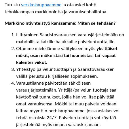
Tutustu
verkkokauppaamme
ja ota askel kohti
tehokkaampaa markkinointia ja varauksenhallintaa.
Markkinointiyhteistyö kanssamme: Miten se tehdään?
Liittyminen Saaristovarauksen varausjärjestelmään on
mahdollista kaikille halukkaille palveluntuottajille.
Otamme mielellämme välitykseen myös
yksittäiset
mökit, osan mökeistäsi tai huoneistasi tai vapaat
kalenteriviikot.
Yhteistyö palveluntuottajan ja Saaristovarauksen
välillä perustuu kirjalliseen sopimukseen.
Varaustilanne päivitetään sähköiseen
varausjärjestelmään. Yrittäjä/palvelun tuottaja saa
käyttöönsä tunnukset, joilla hän voi itse päivittää
omat varauksensa. Mökki tai muu palvelu voidaan
laittaa myyntiin nettikauppaamme, jossa asiakas voi
tehdä ostoksia 24/7. Palvelun tuottaja voi käyttää
järjestelmää myös omana varauskirjanaan.