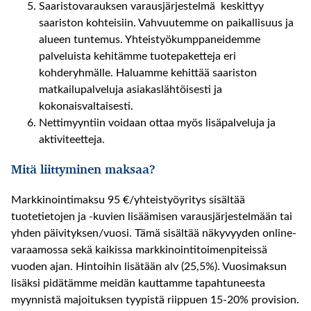
Saaristovarauksen varausjärjestelmä keskittyy
saariston kohteisiin. Vahvuutemme on paikallisuus ja
alueen tuntemus. Yhteistyökumppaneidemme
palveluista kehitämme tuotepaketteja eri
kohderyhmälle. Haluamme kehittää saariston
matkailupalveluja asiakaslähtöisesti ja
kokonaisvaltaisesti.
Nettimyyntiin voidaan ottaa myös lisäpalveluja ja
aktiviteetteja.
Mitä liittyminen maksaa?
Markkinointimaksu 95 €/yhteistyöyritys sisältää
tuotetietojen ja -kuvien lisäämisen varausjärjestelmään tai
yhden päivityksen/vuosi. Tämä sisältää näkyvyyden online-
varaamossa sekä kaikissa markkinointitoimenpiteissä
vuoden ajan. Hintoihin lisätään alv (25,5%). Vuosimaksun
lisäksi pidätämme meidän kauttamme tapahtuneesta
myynnistä majoituksen tyypistä riippuen 15-20% provision.