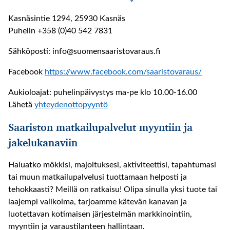
Kasnäsintie 1294, 25930 Kasnäs
Puhelin +358 (0)40 542 7831
Sähköposti: info@suomensaaristovaraus.fi
Facebook
https://www.facebook.com/saaristovaraus/
Aukioloajat: puhelinpäivystys ma-pe klo 10
.00-16.00
Lähetä
yhteydenottopyyntö
Saariston matkailupalvelut myyntiin ja
jakelukanaviin
Haluatko mökkisi, majoituksesi, aktiviteettisi, tapahtumasi
tai muun matkailupalvelusi tuottamaan helposti ja
tehokkaasti? Meillä on ratkaisu! Olipa sinulla yksi tuote tai
laajempi valikoima, tarjoamme kätevän kanavan ja
luotettavan kotimaisen järjestelmän markkinointiin,
myyntiin ja varaustilanteen hallintaan.