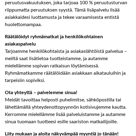
peruutusvakuutuksen, joka tarjoaa 100 % peruutusturvan
riippumatta peruutuksen syystä. Tämä lisäpalvelu lisää
asiakkaidesi luottamusta ja tekee varaamisesta entistä
huolettomampaa.
Räätälöidyt ryhmämatkat ja henkilökohtainen
asiakaspalvelu
Tarjoamme henkilökohtaista ja asiakaslähtöistä palvelua –
meiltä saat lisätietoa tuotteistamme, ja autamme
mielellämme sopivan ratkaisun löytämisessä.
Ryhmämatkamme räätälöidään asiakkaan aikatauluihin ja
tarpeisiin sopiviksi.
Ota yhteyttä – palvelemme sinua!
Meidät tavoittaa helposti puhelimitse, sähköpostilla tai
lähettämällä yhteydenottopyynnön kotisivujemme kautta.
Kerromme mielellämme lisää palveluistamme ja autamme
sinua tuomaan tuotteesi esille saariston matkailijoille.
Liity mukaan ja aloita näkyvämpää myyntiä jo tänään!