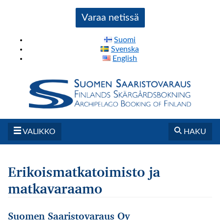
Varaa netissä
Suomi
Svenska
English
VALIKKO
HAKU
Erikoismatkatoimisto ja
matkavaraamo
Suomen Saaristovaraus Oy